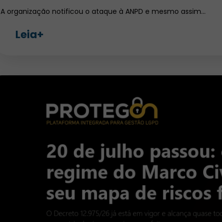
A organização notificou o ataque à ANPD e mesmo assim…
Leia+