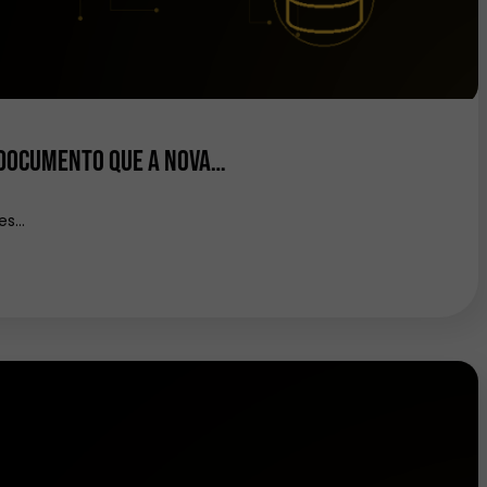
 documento que a nova…
ões…