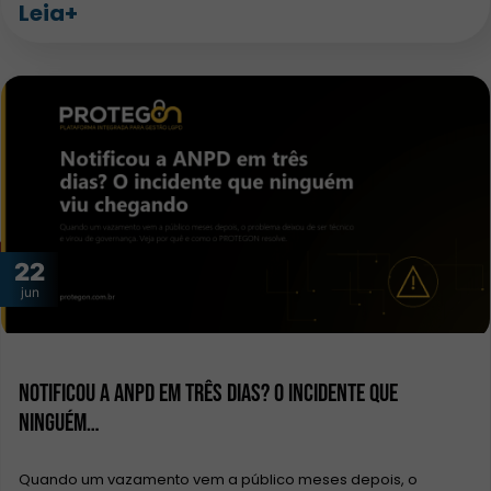
Leia+
22
jun
Notificou a ANPD em três dias? O incidente que
ninguém…
Quando um vazamento vem a público meses depois, o