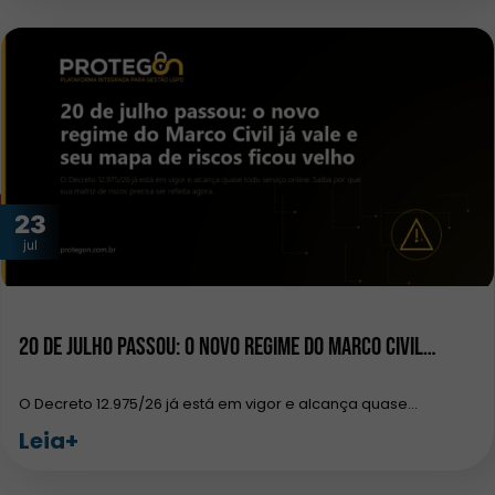
23
jul
20 de julho passou: o novo regime do Marco Civil…
O Decreto 12.975/26 já está em vigor e alcança quase…
Leia+