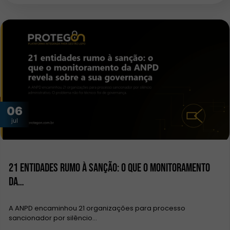
06
jul
21 entidades rumo à sanção: o que o monitoramento
da…
A ANPD encaminhou 21 organizações para processo
sancionador por silêncio…