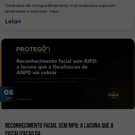
Contratos de compartilhamento mal avaliados expoem
empresas a sancoes. Veja…
Leia+
08
jun
Reconhecimento facial sem RIPD: a lacuna que a
fiscalizacao da…