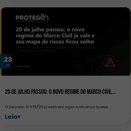
23
jul
20 de julho passou: o novo regime do Marco Civil…
O Decreto 12.975/26 já está em vigor e alcança quase…
Leia+