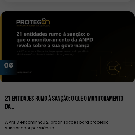
06
jul
21 entidades rumo à sanção: o que o monitoramento
da…
A ANPD encaminhou 21 organizações para processo
sancionador por silêncio…