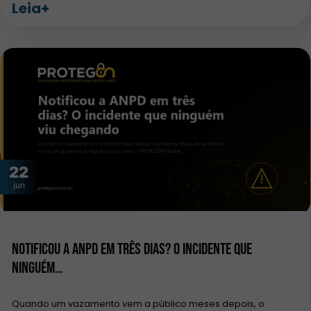
Leia+
22
jun
Notificou a ANPD em três dias? O incidente que
ninguém…
Quando um vazamento vem a público meses depois, o