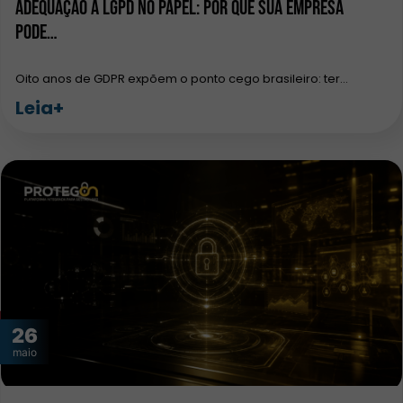
Adequação à LGPD no papel: por que sua empresa
pode…
Oito anos de GDPR expõem o ponto cego brasileiro: ter…
Leia+
26
maio