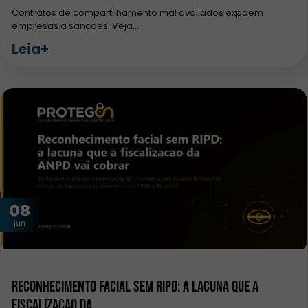
Contratos de compartilhamento mal avaliados expoem
empresas a sancoes. Veja…
Leia+
08
jun
Reconhecimento facial sem RIPD: a lacuna que a
fiscalizacao da…