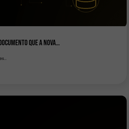
 documento que a nova…
ões…