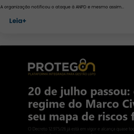
A organização notificou o ataque à ANPD e mesmo assim…
Leia+