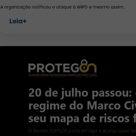
A organização notificou o ataque à ANPD e mesmo assim…
Leia+