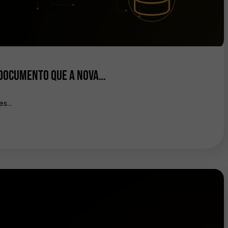
 documento que a nova…
ões…