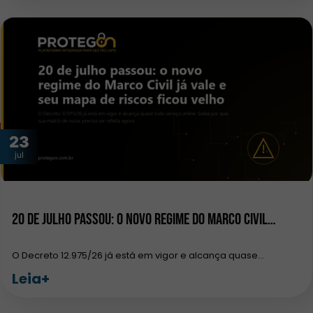
23
jul
20 de julho passou: o novo regime do Marco Civil…
O Decreto 12.975/26 já está em vigor e alcança quase…
Leia+