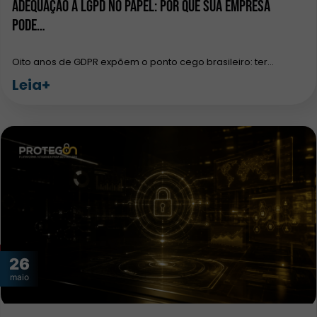
Adequação à LGPD no papel: por que sua empresa
pode…
Oito anos de GDPR expõem o ponto cego brasileiro: ter…
Leia+
26
maio