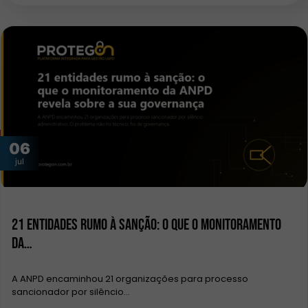
06
jul
21 entidades rumo à sanção: o que o monitoramento
da…
A ANPD encaminhou 21 organizações para processo
sancionador por silêncio…