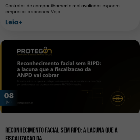
Contratos de compartilhamento mal avaliados expoem
empresas a sancoes. Veja…
Leia+
08
jun
Reconhecimento facial sem RIPD: a lacuna que a
fiscalizacao da…