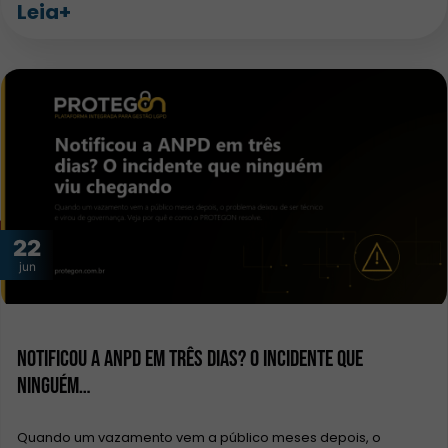
Leia+
22
jun
Notificou a ANPD em três dias? O incidente que
ninguém…
Quando um vazamento vem a público meses depois, o