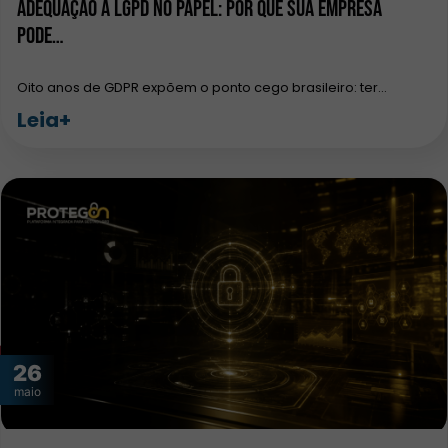
Adequação à LGPD no papel: por que sua empresa
pode…
Oito anos de GDPR expõem o ponto cego brasileiro: ter…
Leia+
26
maio