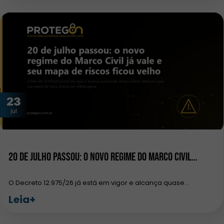
23
jul
20 de julho passou: o novo regime do Marco Civil…
O Decreto 12.975/26 já está em vigor e alcança quase…
Leia+