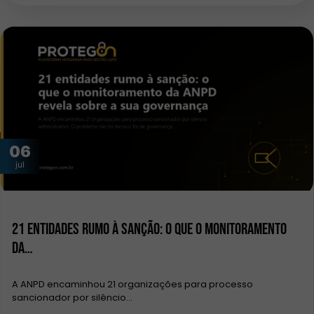
06
jul
21 entidades rumo à sanção: o que o monitoramento
da…
A ANPD encaminhou 21 organizações para processo
sancionador por silêncio…