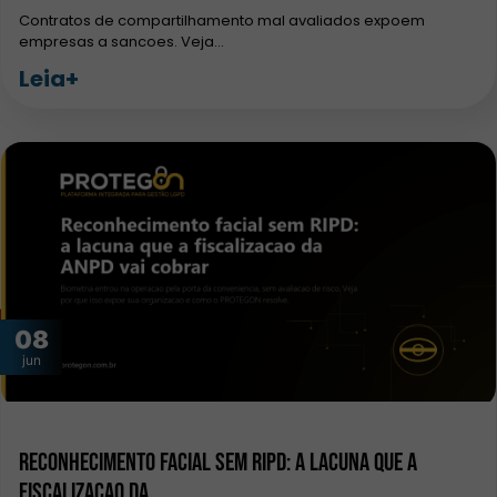
Contratos de compartilhamento mal avaliados expoem
empresas a sancoes. Veja…
Leia+
08
jun
Reconhecimento facial sem RIPD: a lacuna que a
fiscalizacao da…