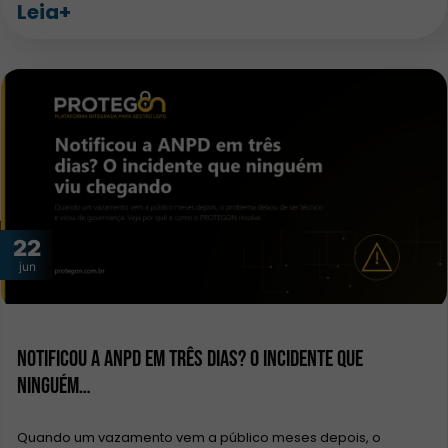
Leia+
22
jun
Notificou a ANPD em três dias? O incidente que
ninguém…
Quando um vazamento vem a público meses depois, o